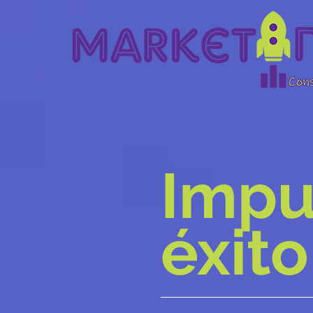
Impu
éxit