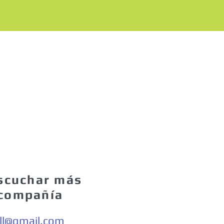
scuchar más
 compañía
ll@gmail.com