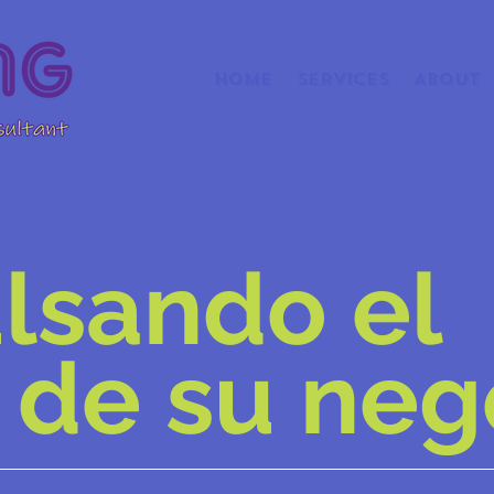
HOME
SERVICES
ABOUT
lsando el
o de su neg