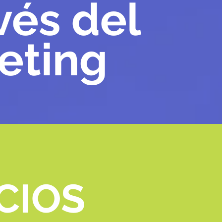
vés del
eting
CIOS