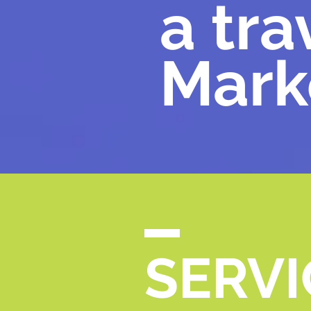
a tra
Mark
SERVI